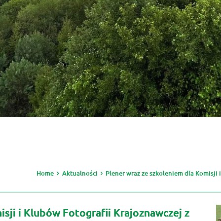
Home
Aktualności
Plener wraz ze szkoleniem dla Komisji 
sji i Klubów Fotografii Krajoznawczej z