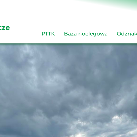
cze 
PTTK
Baza noclegowa
Odznak