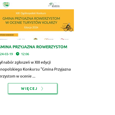
GMINA PRZYJAZNA ROWERZYSTOM
24-03-19
12:06
ł nabór zgłoszeń w XIII edycji
nopolskiego Konkursu "Gmina Przyjazna
rzystom w ocenie ...
WIĘCEJ