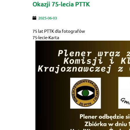
Okazji 75-lecia PTTK
2025-06-03
75 lat PTTK dla fotografów
75-lecie-Karta