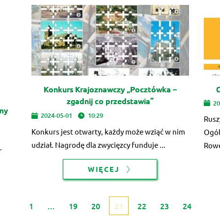
Konkurs Krajoznawczy „Pocztówka –
zgadnij co przedstawia”
20
my
2024-05-01
10:29
Ruszy
Konkurs jest otwarty, każdy może wziąć w nim
Ogól
udział. Nagrodę dla zwycięzcy funduje ...
Rowe
.
WIĘCEJ
1
…
19
20
21
22
23
24