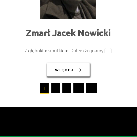
Zmarł Jacek Nowicki
Z głębokim smutkiem i żalem żegnamy […]
WIĘCEJ
1
2
3
…
11