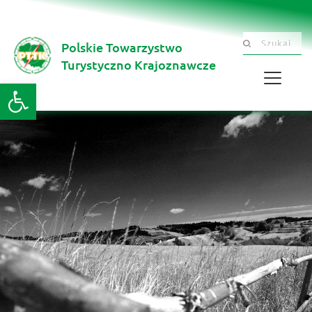
Polskie Towarzystwo
Szukaj .......
Turystyczno Krajoznawcze 
Otwórz pasek narzędzi