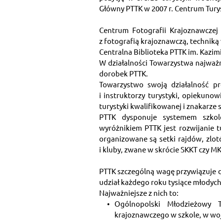
Główny PTTK w 2007 r. Centrum Tury
Centrum Fotografii Krajoznawczej
z fotografią krajoznawczą, techniką 
Centralna Biblioteka PTTK im. Kazimi
W działalności Towarzystwa najważni
dorobek PTTK.
Towarzystwo swoją działalność pr
i instruktorzy turystyki, opiekuno
turystyki kwalifikowanej i znakarz
PTTK dysponuje systemem szkole
wyróżnikiem PTTK jest rozwijanie t
organizowane są setki rajdów, zlotó
i kluby, zwane w skrócie SKKT czy MK
PTTK szczególną wagę przywiązuje do
udział każdego roku tysiące młodych 
Najważniejsze z nich to:
Ogólnopolski Młodzieżowy T
krajoznawczego w szkole, w woj