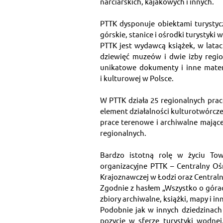
narciarskich, kajakowych i innych.
PTTK dysponuje obiektami turystycz
górskie, stanice i ośrodki turystyk
PTTK jest wydawcą książek, w latac
dziewięć muzeów i dwie izby regio
unikatowe dokumenty i inne materi
i kulturowej w Polsce.
W PTTK działa 25 regionalnych prac
element działalności kulturotwórcz
prace terenowe i archiwalne mające
regionalnych.
Bardzo istotną rolę w życiu Tow
organizacyjne PTTK – Centralny Oś
Krajoznawczej w Łodzi oraz Centraln
Zgodnie z hasłem „Wszystko o górac
zbiory archiwalne, książki, mapy i i
Podobnie jak w innych dziedzinach 
pozycję w sferze turystyki wodne