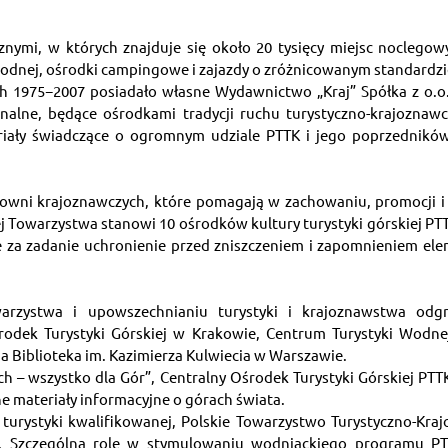
nymi, w których znajduje się około 20 tysięcy miejsc noclegowy
i wodnej, ośrodki campingowe i zajazdy o zróżnicowanym standardzi
h 1975−2007 posiadało własne Wydawnictwo „Kraj” Spółka z o.o.
nalne, będące ośrodkami tradycji ruchu turystyczno-krajoznaw
ały świadczące o ogromnym udziale PTTK i jego poprzedników 
owni krajoznawczych, które pomagają w zachowaniu, promocji i 
ej Towarzystwa stanowi 10 ośrodków kultury turystyki górskiej PT
 za zadanie uchronienie przed zniszczeniem i zapomnieniem eleme
arzystwa i upowszechnianiu turystyki i krajoznawstwa odgry
rodek Turystyki Górskiej w Krakowie, Centrum Turystyki Wodne
a Biblioteka im. Kazimierza Kulwiecia w Warszawie.
h – wszystko dla Gór”, Centralny Ośrodek Turystyki Górskiej PTT
nne materiały informacyjne o górach świata.
turystyki kwalifikowanej, Polskie Towarzystwo Turystyczno-Kra
j. Szczególną rolę w stymulowaniu wodniackiego programu PT