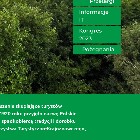
Przetargi
Informacje 
IT
Kongres 
2023
Pożegnania
zenie skupiające turystów 
920 roku przyjęło nazwę Polskie 
padkobiercą tradycji i dorobku 
rzystwa Turystyczno-Krajoznawczego, 