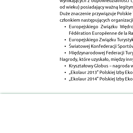
wynikających z odpowiedzialności c
od wieku) posiadający ważną legity
Duże znaczenie przywiązuje Polskie
członkiem następujących organizac
Europejskiego Związku Wędro
Fédération Européenne de la R
Europejskiego Związku Turysty
Światowej Konfederacji Sportó
Międzynarodowej Federacji Turys
Nagrody, które uzyskało, między in
Kryształowy Globus − nagroda w 
„Ekolaur 2013” Polskiej Izby Ek
„Ekolaur 2014” Polskiej Izby Eko