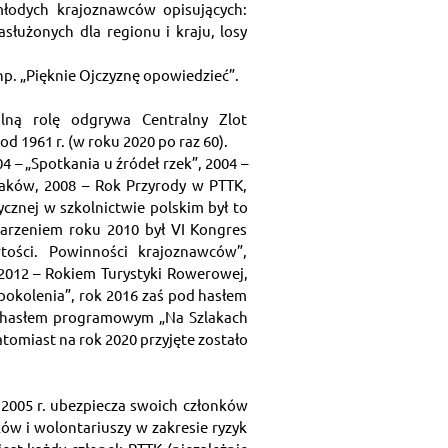
łodych krajoznawców opisujących: 
asłużonych dla regionu i kraju, losy 
p. „Pięknie Ojczyznę opowiedzieć”.
lną rolę odgrywa Centralny Zlot 
d 1961 r. (w roku 2020 po raz 60).
 – „Spotkania u źródeł rzek”, 2004 – 
laków, 2008 – Rok Przyrody w PTTK, 
cznej w szkolnictwie polskim był to 
arzeniem roku 2010 był VI Kongres 
tości. Powinności krajoznawców”, 
2012 – Rokiem Turystyki Rowerowej, 
okolenia”, rok 2016 zaś pod hasłem 
 hasłem programowym „Na Szlakach 
omiast na rok 2020 przyjęte zostało 
2005 r. ubezpiecza swoich członków 
w i wolontariuszy w zakresie ryzyk 