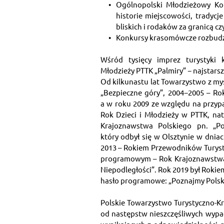
Ogólnopolski Młodzieżowy Kon
historie miejscowości, tradycje
bliskich i rodaków za granicą cz
Konkursy krasomówcze rozbudzaj
Wśród tysięcy imprez turystyki 
Młodzieży PTTK „Palmiry” − najstars
Od kilkunastu lat Towarzystwo z myśl
„Bezpieczne góry”, 2004−2005 – Rok
a w roku 2009 ze względu na przypad
Rok Dzieci i Młodzieży w PTTK, na
Krajoznawstwa Polskiego pn. „Pol
który odbył się w Olsztynie w dnia
2013 – Rokiem Przewodników Turysty
programowym – Rok Krajoznawstwa 
Niepodległości”. Rok 2019 był Rokie
hasło programowe: „Poznajmy Polskę
Polskie Towarzystwo Turystyczno-Kr
od następstw nieszczęśliwych wypad