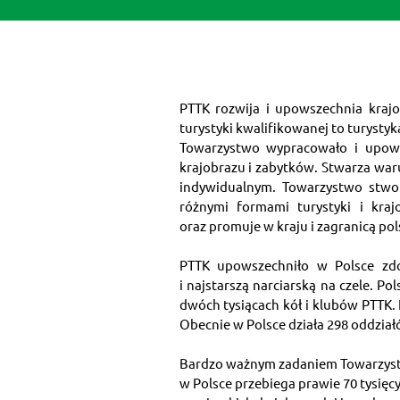
PTTK rozwija i upowszechnia krajo
turystyki kwalifikowanej to turystyk
Towarzystwo wypracowało i upowsz
krajobrazu i zabytków. Stwarza war
indywidualnym. Towarzystwo stwor
różnymi formami turystyki i kraj
oraz promuje w kraju i zagranicą pol
PTTK upowszechniło w Polsce zdob
i najstarszą narciarską na czele. P
dwóch tysiącach kół i klubów PTTK.
Obecnie w Polsce działa 298 oddział
Bardzo ważnym zadaniem Towarzystwa
w Polsce przebiega prawie 70 tysięc