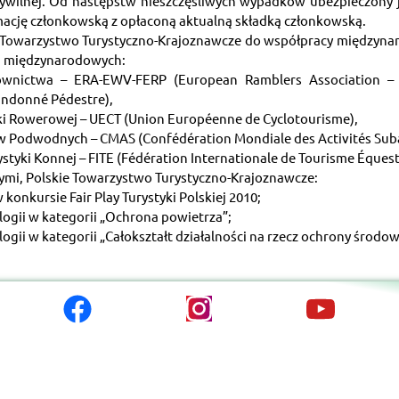
ywilnej. Od następstw nieszczęśliwych wypadków ubezpieczony je
mację członkowską z opłaconą aktualną składką członkowską.
 Towarzystwo Turystyczno-Krajoznawcze do współpracy międzynar
ji międzynarodowych:
wnictwa – ERA-EWV-FERP (European Ramblers Association – 
andonné Pédestre),
ki Rowerowej – UECT (Union Européenne de Cyclotourisme),
w Podwodnych – CMAS (Confédération Mondiale des Activités Sub
tyki Konnej – FITE (Fédération Internationale de Tourisme Équest
nymi, Polskie Towarzystwo Turystyczno-Krajoznawcze:
konkursie Fair Play Turystyki Polskiej 2010;
ologii w kategorii „Ochrona powietrza”;
logii w kategorii „Całokształt działalności na rzecz ochrony środow