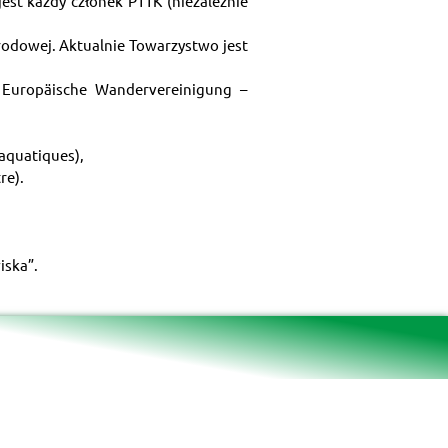
st każdy członek PTTK (niezależnie 
odowej. Aktualnie Towarzystwo jest 
Europäische Wandervereinigung – 
aquatiques),
re).
iska”.