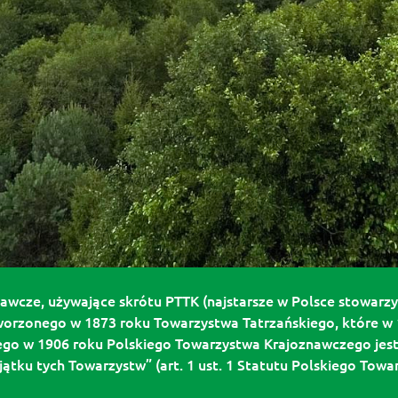
wcze, używające skrótu PTTK (najstarsze w Polsce stowarzys
worzonego w 1873 roku Towarzystwa Tatrzańskiego, które w 1
go w 1906 roku Polskiego Towarzystwa Krajoznawczego jest s
tku tych Towarzystw” (art. 1 ust. 1 Statutu Polskiego Towa