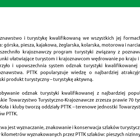
znawstwo i turystykę kwalifikowaną we wszystkich jej formach.
a: górska, piesza, kajakowa, żeglarska, kolarska, motorowa i narcia
echniło krajoznawczy program turystyki związany z poznawa
unki ułatwiające turystom i krajoznawcom wędrowanie po kraju 
zyło i upowszechnia system odznak turystyki kwalifikowanej s
oznawstwa. PTTK popularyzuje wiedzę o najbardziej atrakcyjny
ski produkt turystyczny – turystykę aktywną.
ywanie odznak turystyki kwalifikowanej z najbardziej popu
olskie Towarzystwo Turystyczno-Krajoznawcze zrzesza prawie 70 tys
 Koła i kluby tworzą oddziały PTTK – terenowe jednostki Towarzy
ów PTTK.
 jest wyznaczanie, znakowanie i konserwacja szlaków turystycznyc
y kilometrów wyznakowanych przez PTTK szlaków: pieszych nizinny