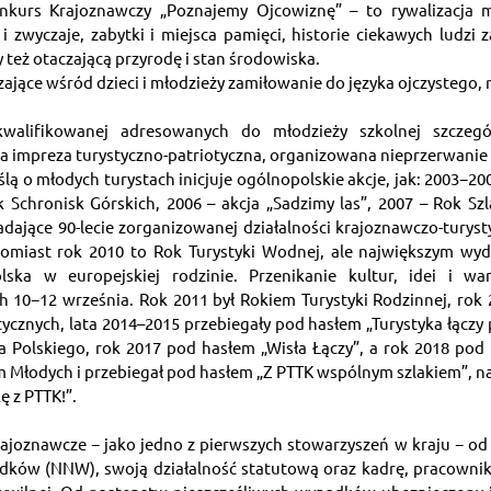
kurs Krajoznawczy „Poznajemy Ojcowiznę” – to rywalizacja m
 i zwyczaje, zabytki i miejsca pamięci, historie ciekawych ludzi z
y też otaczającą przyrodę i stan środowiska.
ące wśród dzieci i młodzieży zamiłowanie do języka ojczystego, n
kwalifikowanej adresowanych do młodzieży szkolnej szczegó
za impreza turystyczno-patriotyczna, organizowana nieprzerwanie o
ą o młodych turystach inicjuje ogólnopolskie akcje, jak: 2003−2004
 Schronisk Górskich, 2006 – akcja „Sadzimy las”, 2007 – Rok Sz
ające 90-lecie zorganizowanej działalności krajoznawczo-turysty
tomiast rok 2010 to Rok Turystyki Wodnej, ale największym wyd
ska w europejskiej rodzinie. Przenikanie kultur, idei i war
ch 10−12 września. Rok 2011 był Rokiem Turystyki Rodzinnej, rok 
cznych, lata 2014–2015 przebiegały pod hasłem „Turystyka łączy p
Polskiego, rok 2017 pod hasłem „Wisła Łączy”, a rok 2018 pod
m Młodych i przebiegał pod hasłem „Z PTTK wspólnym szlakiem”, nat
 z PTTK!”.
ajoznawcze − jako jedno z pierwszych stowarzyszeń w kraju − od 
ków (NNW), swoją działalność statutową oraz kadrę, pracownikó