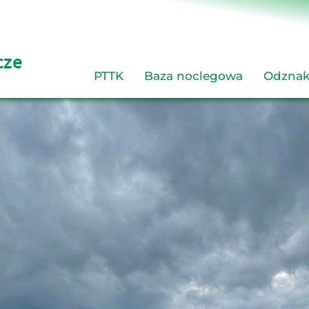
cze 
PTTK
Baza noclegowa
Odznak