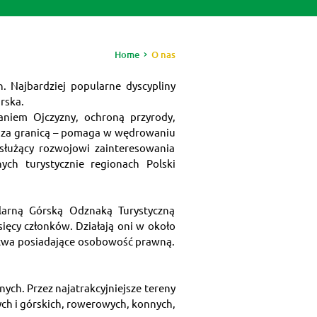
Home
O nas
 Najbardziej popularne dyscypliny 
rska.
niem Ojczyzny, ochroną przyrody, 
i za granicą – pomaga w wędrowaniu 
łużący rozwojowi zainteresowania 
ch turystycznie regionach Polski 
larną Górską Odznaką Turystyczną 
ięcy członków. Działają oni w około 
stwa posiadające osobowość prawną. 
h. Przez najatrakcyjniejsze tereny 
ch i górskich, rowerowych, konnych, 