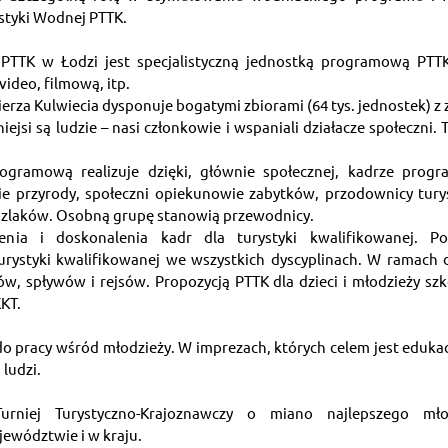
styki Wodnej PTTK.
 PTTK w Łodzi jest specjalistyczną jednostką programową PTTK
video, filmową, itp.
erza Kulwiecia dysponuje bogatymi zbiorami (64 tys. jednostek) z 
ejsi są ludzie – nasi członkowie i wspaniali działacze społeczni. 
ogramową realizuje dzięki, głównie społecznej, kadrze progra
wie przyrody, społeczni opiekunowie zabytków, przodownicy tury
e szlaków. Osobną grupę stanowią przewodnicy.
nia i doskonalenia kadr dla turystyki kwalifikowanej. Po
urystyki kwalifikowanej we wszystkich dyscyplinach. W ramach dz
w, spływów i rejsów. Propozycją PTTK dla dzieci i młodzieży szk
KT.
 pracy wśród młodzieży. W imprezach, których celem jest edukacj
ludzi.
urniej Turystyczno-Krajoznawczy o miano najlepszego mło
ewództwie i w kraju.