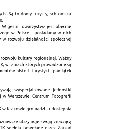
ch. Są to domy turysty, schroniska 
e.
 W gestii Towarzystwa jest obecnie 
czego w Polsce – posiadamy w nich 
w rozwoju działalności społecznej 
rozwoju kultury regionalnej. Ważny 
TK, w ramach których prowadzone są 
ntów historii turystyki i pamiątek 
wają wyspecjalizowane jednostki 
j w Warszawie, Centrum Fotografii 
K w Krakowie gromadzi i udostępnia 
joznawcze utrzymuje swoją znaczącą 
TK spełnia powołane przez Zarząd 