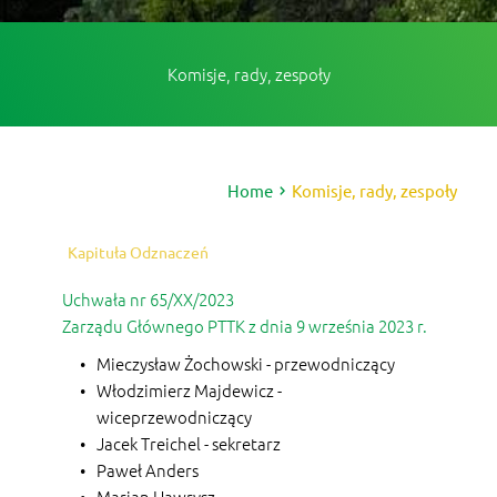
Komisje, rady, zespoły
Home
Komisje, rady, zespoły
Kapituła Odznaczeń
Uchwała nr 65/XX/2023
Zarządu Głównego PTTK z dnia 9 września 2023 r.
Mieczysław Żochowski - przewodniczący
Włodzimierz Majdewicz - 
wiceprzewodniczący
Jacek Treichel - sekretarz
Paweł Anders
Marian Hawrysz