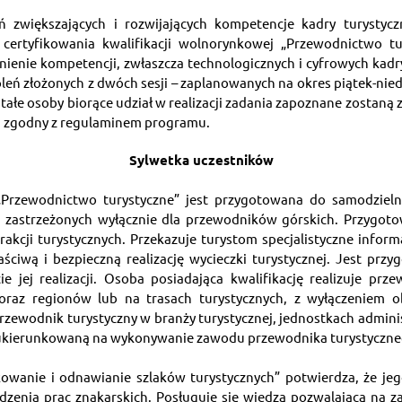
ń zwiększających i rozwijających kompetencje kadry turystycz
certyfikowania kwalifikacji wolnorynkowej „Przewodnictwo tur
enie kompetencji, zwłaszcza technologicznych i cyfrowych kadry o
leń złożonych z dwóch sesji – zaplanowanych na okres piątek-niedz
stałe osoby biorące udział w realizacji zadania zapoznane zostan
, zgodny z regulaminem programu.
Sylwetka uczestników
ji „Przewodnictwo turystyczne” jest przygotowana do samodzie
zastrzeżonych wyłącznie dla przewodników górskich. Przygotowuj
kcji turystycznych. Przekazuje turystom specjalistyczne informa
aściwą i bezpieczną realizację wycieczki turystycznej. Jest pr
 jej realizacji. Osoba posiadająca kwalifikację realizuje prz
az regionów lub na trasach turystycznych, z wyłączeniem o
rzewodnik turystyczny w branży turystycznej, jednostkach adminis
 ukierunkowaną na wykonywanie zawodu przewodnika turystyczne
nakowanie i odnawianie szlaków turystycznych” potwierdza, że je
zenia prac znakarskich. Posługuje się wiedzą pozwalającą na 