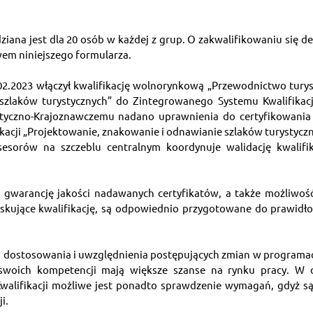
iana jest dla 20 osób w każdej z grup. O zakwalifikowaniu się de
em niniejszego formularza.
9.02.2023 włączył kwalifikację wolnorynkową „Przewodnictwo turyst
zlaków turystycznych” do Zintegrowanego Systemu Kwalifikacji. 
tyczno-Krajoznawczemu nadano uprawnienia do certyfikowania k
ikacji „Projektowanie, znakowanie i odnawianie szlaków turystycznyc
esorów na szczeblu centralnym koordynuje walidację kwalifi
e gwarancję jakości nadawanych certyfikatów, a także możliwoś
zyskujące kwalifikację, są odpowiednio przygotowane do prawid
 dostosowania i uwzględnienia postępujących zmian w programach
 swoich kompetencji mają większe szanse na rynku pracy. W o
lifikacji możliwe jest ponadto sprawdzenie wymagań, gdyż są
i.