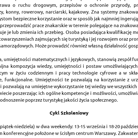
rawa o ruchu drogowym, przepisów o ochronie przyrody, pra
zy, konny, rowerowy, narciarski, kajakowy. Zna systemy znakowan
stom bezpieczne korzystanie oraz w sposób jak najmniej ingerując
fi przeprowadzić prace znakarskie w terenie polegające na znakow
je je lub zmienia ich przebieg. Osoba posiadająca kwalifikację m
stowarzyszeniach zajmujących się turystyką i jej rozwojem oraz pr
samorządowych. Może prowadzić również własną działalność gos
ia, umiejętności matematycznych i językowych, stanowią zespół f
jna kompozycja wiedzy, umiejętności i postaw umożliwiających ży
ącym w życiu codziennym i pracy technologie cyfrowe a w skł
, funkcjonalne. Umiejętności te pozwalają na korzystanie z urz
i pozwalają na umiejętne wykorzystanie tej wiedzy we wszystkich a
iecie poszerzając ich ogólne kompetencje i możliwości, umożliwia
podnoszenie poprzez turystykę jakości życia społecznego.
Cykl Szkoleniowy
piątek-niedziela) w dwa weekendy: 13-15 września i 18-20 paździer
m konferencyjne położone w ścisłym centrum Warszawy. Zakwatero