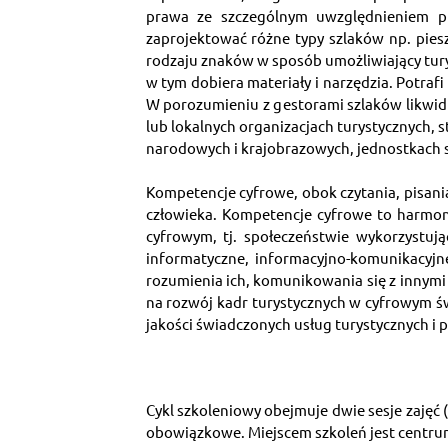
prawa ze szczególnym uwzględnieniem p
zaprojektować różne typy szlaków np. pies
rodzaju znaków w sposób umożliwiający tury
w tym dobiera materiały i narzędzia. Potra
W porozumieniu z gestorami szlaków likwidu
lub lokalnych organizacjach turystycznych, 
narodowych i krajobrazowych, jednostkach 
Kompetencje cyfrowe, obok czytania, pisan
człowieka. Kompetencje cyfrowe to harmoni
cyfrowym, tj. społeczeństwie wykorzystuj
informatyczne, informacyjno-komunikacyjne
rozumienia ich, komunikowania się z innymi 
na rozwój kadr turystycznych w cyfrowym św
jakości świadczonych usług turystycznych i 
Cykl szkoleniowy obejmuje dwie sesje zajęć (
obowiązkowe. Miejscem szkoleń jest centru