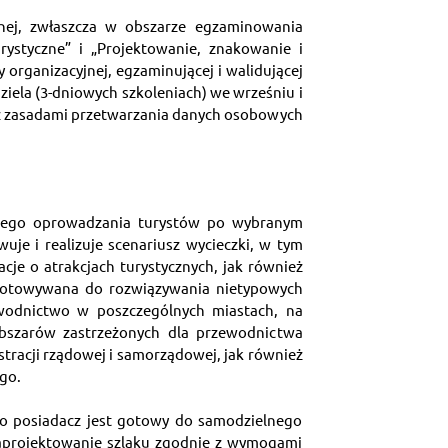
nej, zwłaszcza w obszarze egzaminowania 
ystyczne” i „Projektowanie, znakowanie i 
rganizacyjnej, egzaminującej i walidującej 
iela (3-dniowych szkoleniach) we wrześniu i 
ą z zasadami przetwarzania danych osobowych 
lnego oprowadzania turystów po wybranym 
e i realizuje scenariusz wycieczki, w tym 
cje o atrakcjach turystycznych, jak również 
zygotowywana do rozwiązywania nietypowych 
ewodnictwo w poszczególnych miastach, na 
bszarów zastrzeżonych dla przewodnictwa 
tracji rządowej i samorządowej, jak również 
go.
go posiadacz jest gotowy do samodzielnego 
zaprojektowanie szlaku zgodnie z wymogami 