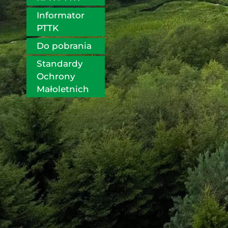
Informator 
PTTK
Do pobrania
Standardy 
Ochrony 
Małoletnich