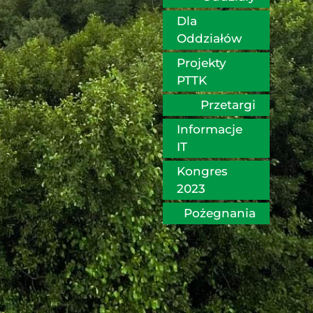
Dla 
Oddziałów
Projekty 
PTTK
Przetargi
Informacje 
IT
Kongres 
2023
Pożegnania