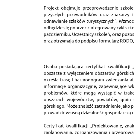
Projekt obejmuje przeprowadzenie szkole
przyszłych przewodników oraz znakarzy i 
odnawianie szlaków turystycznych”. Wzmocni
odbędzie się poprzez zintegrowany cykl szko
październiku. Uczestnicy szkoleń, oraz pozo
oraz otrzymają do podpisu formularz RODO
Osoba posiadająca certyfikat kwalifikac
obszarze z wyłączeniem obszarów górskich 
określa trasę i harmonogram zwiedzania atra
informacje organizacyjne, zapewniające wł
problemów, które mogą wystąpić w trakcie
obszarach województw, powiatów, gmin or
górskiego. Może znaleźć zatrudnienie jako p
prowadzić własną działalność gospodarczą
Certyfikat kwalifikacji „Projektowanie, z
zaplanowania, zorganizowania i przeprowad