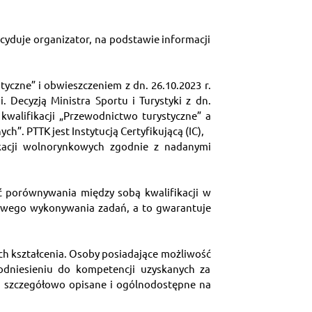
cyduje organizator, na podstawie informacji 
yczne” i obwieszczeniem z dn. 26.10.2023 r. 
Decyzją Ministra Sportu i Turystyki z dn. 
walifikacji „Przewodnictwo turystyczne” a 
h”. PTTK jest Instytucją Certyfikującą (IC),
kacji wolnorynkowych zgodnie z nadanymi 
ć porównywania między sobą kwalifikacji w 
łowego wykonywania zadań, a to gwarantuje 
 kształcenia. Osoby posiadające możliwość 
dniesieniu do kompetencji uzyskanych za  
 szczegółowo opisane i ogólnodostępne na 