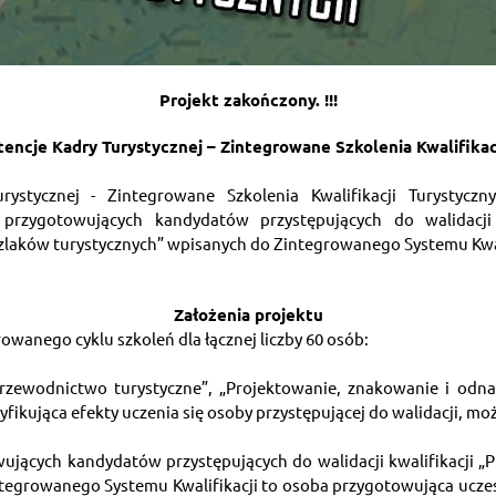
Projekt zakończony. !!!
ncje Kadry Turystycznej – Zintegrowane Szkolenia Kwalifikac
stycznej - Zintegrowane Szkolenia Kwalifikacji Turystycznyc
rzygotowujących kandydatów przystępujących do walidacji kw
zlaków turystycznych” wpisanych do Zintegrowanego Systemu Kwali
Założenia projektu
wanego cyklu szkoleń dla łącznej liczby 60 osób:
 „Przewodnictwo turystyczne”, „Projektowanie, znakowanie i odna
ikująca efekty uczenia się osoby przystępującej do walidacji, moż
ujących kandydatów przystępujących do walidacji kwalifikacji „Pr
tegrowanego Systemu Kwalifikacji to osoba przygotowująca uczes