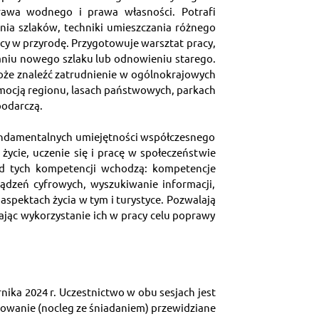
wa wodnego i prawa własności. Potrafi 
ia szlaków, techniki umieszczania różnego 
y w przyrodę. Przygotowuje warsztat pracy, 
aniu nowego szlaku lub odnowieniu starego. 
oże znaleźć zatrudnienie w ogólnokrajowych 
omocją regionu, lasach państwowych, parkach 
podarczą.
undamentalnych umiejętności współczesnego 
cie, uczenie się i pracę w społeczeństwie 
ad tych kompetencji wchodzą: kompetencje 
ądzeń cyfrowych, wyszukiwanie informacji, 
spektach życia w tym i turystyce. Pozwalają 
jąc wykorzystanie ich w pracy celu poprawy 
nika 2024 r. Uczestnictwo w obu sesjach jest 
wanie (nocleg ze śniadaniem) przewidziane 