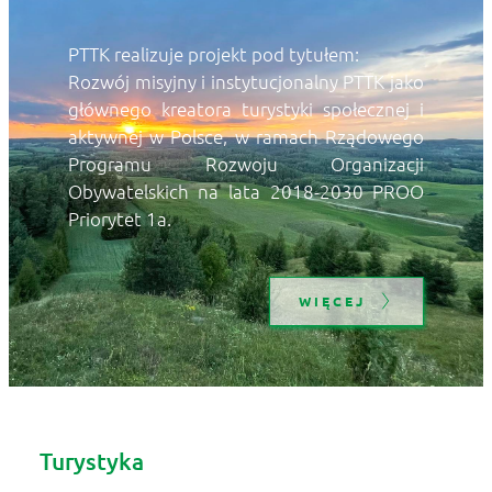
PTTK realizuje projekt pod tytułem: 
Rozwój misyjny i instytucjonalny PTTK jako 
głównego kreatora turystyki społecznej i 
aktywnej w Polsce, w ramach Rządowego 
Programu Rozwoju Organizacji 
Obywatelskich na lata 2018-2030 PROO 
Priorytet 1a.
WIĘCEJ
Turystyka