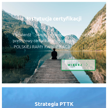
Instytucja certyfikacji
Potwierdź swoje umiejętności i uzyskaj 
prestiżowy certyfikat z logotypem
 POLSKIEJ RAMY KWALIFIKACJI !
WIĘCEJ
Strategia PTTK