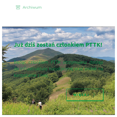
Archiwum
Już dziś zostań członkiem PTTK! 
Będąc członkiem PTTK otrzymujesz dostęp 
do infrastruktury turystycznej oraz zniżek na 
korzystanie z niej.
WIĘCEJ