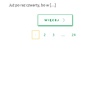
Już po raz czwarty, bo w […]
WIĘCEJ
1
2
3
…
24
© copyright 2024 PTTK Zarząd Główny 