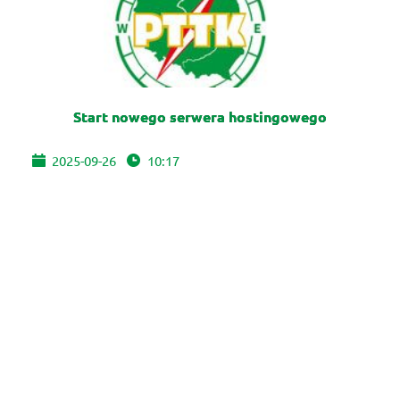
Start nowego serwera hostingowego
2025-09-26
10:17
Szanowni Państwo! Nowy serwer na strony […]
WIĘCEJ
1
…
3
4
5
6
7
…
24