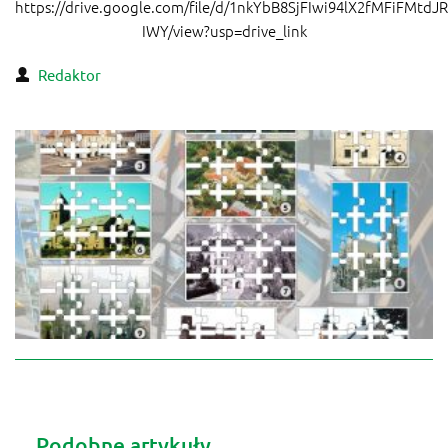
https://drive.google.com/file/d/1nkYbB8SjFIwi94lX2fMFiFMtdJR
IWY/view?usp=drive_link
Redaktor
Podobne artykuły