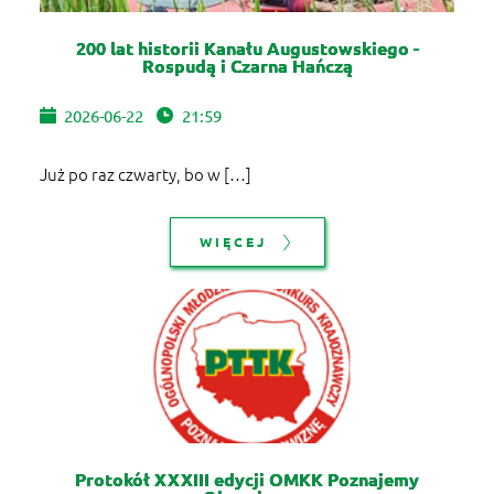
200 lat historii Kanału Augustowskiego -
Rospudą i Czarna Hańczą
2026-06-22
21:59
Już po raz czwarty, bo w […]
WIĘCEJ
Protokół XXXIII edycji OMKK Poznajemy