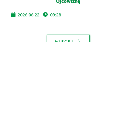
Ojcowiznę
2026-06-22
09:28
WIĘCEJ
XIII Międzypokoleniowa Sztafeta Turystyczna
PTTK
2026-06-22
08:54