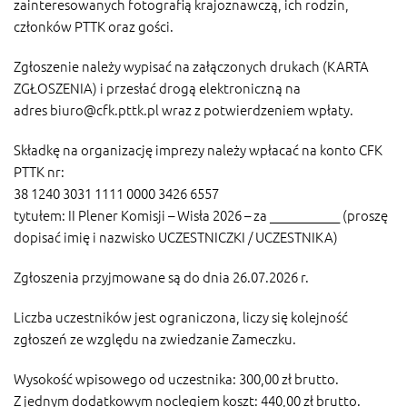
zainteresowanych fotografią krajoznawczą, ich rodzin,
członków PTTK oraz gości.
Zgłoszenie należy wypisać na załączonych drukach (KARTA
ZGŁOSZENIA) i przesłać drogą elektroniczną na
adres
biuro@cfk.pttk.pl
wraz z potwierdzeniem wpłaty.
Składkę na organizację imprezy należy wpłacać na konto CFK
PTTK nr:
38 1240 3031 1111 0000 3426 6557
tytułem: II Plener Komisji – Wisła 2026 – za ___________ (proszę
dopisać imię i nazwisko UCZESTNICZKI / UCZESTNIKA)
Zgłoszenia przyjmowane są do dnia 26.07.2026 r.
Liczba uczestników jest ograniczona, liczy się kolejność
zgłoszeń ze względu na zwiedzanie Zameczku.
Wysokość wpisowego od uczestnika: 300,00 zł brutto.
Z jednym dodatkowym noclegiem koszt: 440,00 zł brutto.