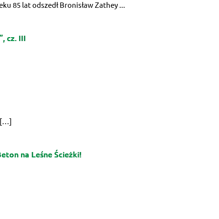
eku 85 lat odszedł Bronisław Zathey ...
 cz. III
 […]
eton na Leśne Ścieżki!