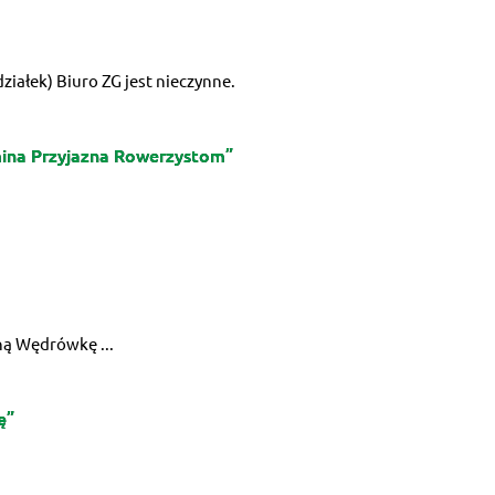
ziałek) Biuro ZG jest nieczynne.
mina Przyjazna Rowerzystom”
ną Wędrówkę ...
ę”