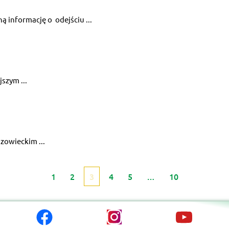
ą informację o odejściu ...
szym ...
zowieckim ...
1
2
3
4
5
…
10