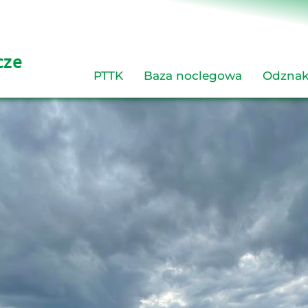
cze 
PTTK
Baza noclegowa
Odznak