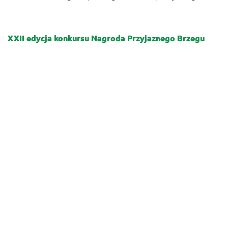
XXII edycja konkursu Nagroda Przyjaznego Brzegu
2025-11-28
Konkurs tradycyjnie organizowany jest ...
Rok szlaków PTTK w 75 słowach
2025-11-24
Z okazji 75-lecia PTTK zapraszamy do udziału w konkursie
literackim ...
1
2
3
4
…
10