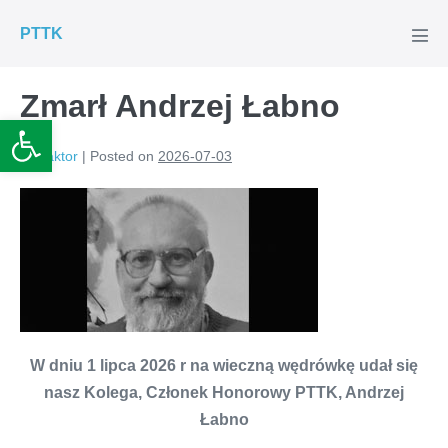
Skip
PTTK
to
Men
Tog
content
Zmarł Andrzej Łabno
Otwórz pasek narzędzi
Redaktor
|
Posted on
2026-07-03
W dniu 1 lipca 2026 r na wieczną wędrówkę udał się
nasz Kolega, Członek Honorowy PTTK, Andrzej
Łabno