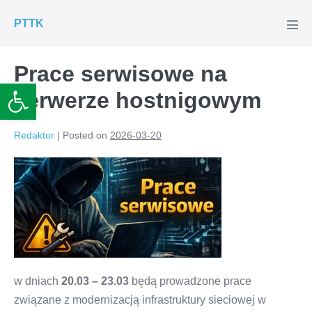
Skip
PTTK
to
Men
Tog
content
Prace serwisowe na
Otwórz pasek narzędzi
serwerze hostnigowym
Redaktor
|
Posted on
2026-03-20
w dniach
20.03 – 23.03
będą prowadzone prace
związane z modernizacją infrastruktury sieciowej w