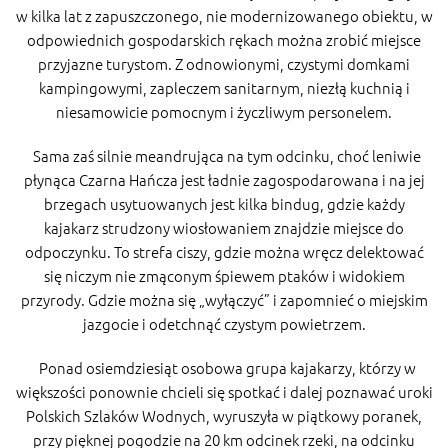
w kilka lat z zapuszczonego, nie modernizowanego obiektu, w
odpowiednich gospodarskich rękach można zrobić miejsce
przyjazne turystom. Z odnowionymi, czystymi domkami
kampingowymi, zapleczem sanitarnym, niezłą kuchnią i
niesamowicie pomocnym i życzliwym personelem.
Sama zaś silnie meandrująca na tym odcinku, choć leniwie
płynąca Czarna Hańcza jest ładnie zagospodarowana i na jej
brzegach usytuowanych jest kilka bindug, gdzie każdy
kajakarz strudzony wiosłowaniem znajdzie miejsce do
odpoczynku. To strefa ciszy, gdzie można wręcz delektować
się niczym nie zmąconym śpiewem ptaków i widokiem
przyrody. Gdzie można się „wyłączyć” i zapomnieć o miejskim
jazgocie i odetchnąć czystym powietrzem.
Ponad osiemdziesiąt osobowa grupa kajakarzy, którzy w
większości ponownie chcieli się spotkać i dalej poznawać uroki
Polskich Szlaków Wodnych, wyruszyła w piątkowy poranek,
przy pięknej pogodzie na 20 km odcinek rzeki, na odcinku