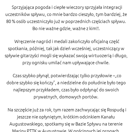
Sprzyjająca pogoda i ciepłe wieczory sprzyjała integracji
uczestników spływu, co mnie bardzo cieszyło, tym bardziej, że
80 % osób uczestniczyło już w poprzednich częściach spływu.
Bo nie ważne gdzie, ważne z kim!!.
Wręczenie nagród i medali zakończyło oficjalną część
spotkania, później, tak jak dzień wcześniej, uczestniczący w
spływie gitarzyści mogli się wykazać swoją wirtuozerią i długo,
przy ognisku umilać nam upływające chwile.
Czas szybko płynął, potwierdzając tylko przysłowie –„co
dobre szybko się kończy”, a niedzielne do południe było tego
najlepszym przykładem, czas było odpłynąć do swoich
prywatnych, domowych portów.
Na szczęście już za rok, tym razem zachwycając się Rospudą i
jeszcze nie opłyniętym, krótkim odcinkiem Kanału
Augustowskiego, spotkamy się w Bazie Spływu na terenie
Mariny PTTK w Augustowie. W gościnnych jej progach,