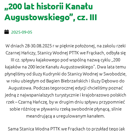
„200 lat historii Kanału
Augustowskiego”, cz. III
2025-09-05
W dniach 28-30.08.2025 r w pięknie położonej, na zakolu rzeki
Czarnej Hańczy, Stanicy Wodnej PTTK we Frąckach, odbyła się
III cz. spływu kajakowego pod wspólną nazwą cyklu „200
kajaków na 200 lecie Kanału Augustowskiego”. Dwa lata temu
płynęliśmy od śluzy Kudrynki do Stanicy Wodnej w Swobodzie,
w roku ubiegłym od Bagien Biebrzańskich i śluzy Dębowo do
Augustowa. Podczas tegorocznej edycji chcieliśmy poznać
jedną z najwspanialszych turystycznie i krajobrazowo polskich
rzek – Czarną Hańczę, by w drugim dniu spływu przypomnieć
sobie różnicę w pływaniu rzeką swobodnie płynącą, silnie
meandrującą a uregulowanym kanałem.
Sama Stanica Wodna PTTK we Frąckach to przykład tego jak