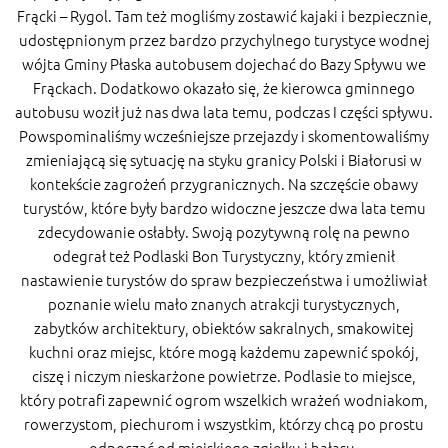
Frącki – Rygol. Tam też mogliśmy zostawić kajaki i bezpiecznie,
udostępnionym przez bardzo przychylnego turystyce wodnej
wójta Gminy Płaska autobusem dojechać do Bazy Spływu we
Frąckach. Dodatkowo okazało się, że kierowca gminnego
autobusu woził już nas dwa lata temu, podczas I części spływu.
Powspominaliśmy wcześniejsze przejazdy i skomentowaliśmy
zmieniającą się sytuację na styku granicy Polski i Białorusi w
kontekście zagrożeń przygranicznych. Na szczęście obawy
turystów, które były bardzo widoczne jeszcze dwa lata temu
zdecydowanie osłabły. Swoją pozytywną rolę na pewno
odegrał też Podlaski Bon Turystyczny, który zmienił
nastawienie turystów do spraw bezpieczeństwa i umożliwiał
poznanie wielu mało znanych atrakcji turystycznych,
zabytków architektury, obiektów sakralnych, smakowitej
kuchni oraz miejsc, które mogą każdemu zapewnić spokój,
ciszę i niczym nieskarżone powietrze. Podlasie to miejsce,
który potrafi zapewnić ogrom wszelkich wrażeń wodniakom,
rowerzystom, piechurom i wszystkim, którzy chcą po prostu
odpocząć od miejskiego zgiełku i hałasu.