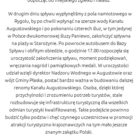
W drugim dniu spływu wypłynęliśmy z pola namiotowego w
Rygolu, by po chwili wpłynąć na szersze wody Kanału
Augustowskiego i po pokonaniu czterech śluz, w tym jedynej
w Polsce dwukomorowej śluzy Paniewo, zakończyć spływna
na plaży w Starożynie. Po powrocie autobusem do Bazy
Spływu i obfitym obiedzie, o godzinie 17.00 rozpoczęła się
uroczystość zakończenia spływu, moment podziękowań,
wręczania nagród i pamiątkowych medali. W uroczystości
udział wzięli dyrektor Nadzoru Wodnego w Augustowie oraz
wójt Gminy Płaska, postać bardzo ważna w budowaniu dalszej
renomy Kanału Augustowskiego. Osoba, dzięki której
przychylności i zrozumieniu potrzeb turystów, stale
rozbudowuje się infrastrukturę turystyczną dla wszelkich
odmian turystyki kwalifikowanej. Takie podejście powinno
budzić tylko podziw i chęć czynnego uczestnictwa w promocji
atrakcji turystyczno krajoznawczych na tym mało jeszcze
znanym zakątku Polski.