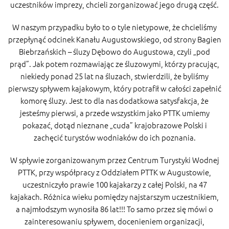
uczestników imprezy, chcieli zorganizować jego drugą część.
W naszym przypadku było to o tyle nietypowe, że chcieliśmy
przepłynąć odcinek Kanału Augustowskiego, od strony Bagien
Biebrzańskich – śluzy Dębowo do Augustowa, czyli „pod
prąd”. Jak potem rozmawiając ze śluzowymi, którzy pracując,
niekiedy ponad 25 lat na śluzach, stwierdzili, że byliśmy
pierwszy spływem kajakowym, który potrafił w całości zapełnić
komorę śluzy. Jest to dla nas dodatkowa satysfakcja, że
jesteśmy pierwsi, a przede wszystkim jako PTTK umiemy
pokazać, dotąd nieznane „cuda” krajobrazowe Polski i
zachęcić turystów wodniaków do ich poznania.
W spływie zorganizowanym przez Centrum Turystyki Wodnej
PTTK, przy współpracy z Oddziałem PTTK w Augustowie,
uczestniczyło prawie 100 kajakarzy z całej Polski, na 47
kajakach. Różnica wieku pomiędzy najstarszym uczestnikiem,
a najmłodszym wynosiła 86 lat!!! To samo przez się mówi o
zainteresowaniu spływem, docenieniem organizacji,