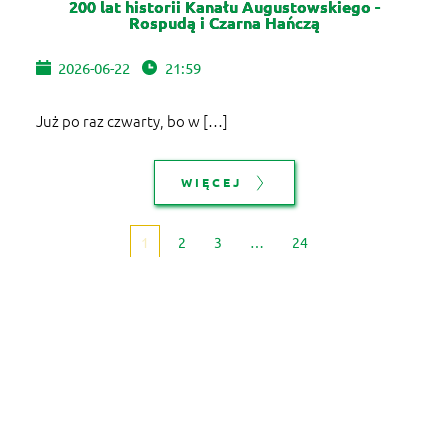
200 lat historii Kanału Augustowskiego -
Rospudą i Czarna Hańczą
2026-06-22
21:59
Już po raz czwarty, bo w […]
WIĘCEJ
1
2
3
…
24
© copyright 2024 PTTK Zarząd Główny 