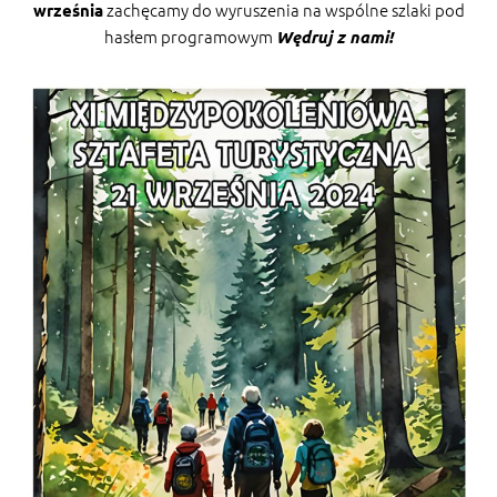
zachęcamy do wyruszenia na wspólne szlaki pod
września
hasłem programowym
Wędruj z nami!