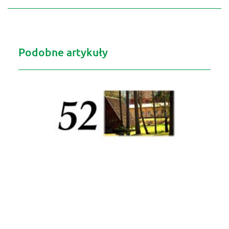
Podobne artykuły
OGÓLNOPOLSKI RAJD GÓRSKI SZLAKAMI
OBROŃCÓW GRANIC Beskid Sądecki 2025
2025-02-20
07:44