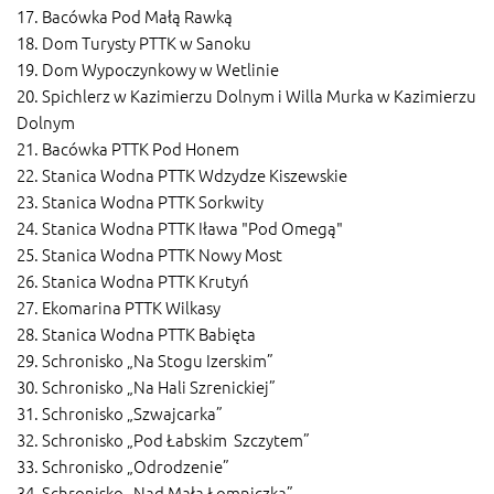
17. Bacówka Pod Małą Rawką
18. Dom Turysty PTTK w Sanoku
19. Dom Wypoczynkowy w Wetlinie
20. Spichlerz w Kazimierzu Dolnym i Willa Murka w Kazimierzu
Dolnym
21. Bacówka PTTK Pod Honem
22. Stanica Wodna PTTK Wdzydze Kiszewskie
23. Stanica Wodna PTTK Sorkwity
24. Stanica Wodna PTTK Iława "Pod Omegą"
25. Stanica Wodna PTTK Nowy Most
26. Stanica Wodna PTTK Krutyń
27. Ekomarina PTTK Wilkasy
28. Stanica Wodna PTTK Babięta
29. Schronisko „Na Stogu Izerskim”
30. Schronisko „Na Hali Szrenickiej”
31. Schronisko „Szwajcarka”
32. Schronisko „Pod Łabskim Szczytem”
33. Schronisko „Odrodzenie”
34. Schronisko „Nad Małą Łomniczką”