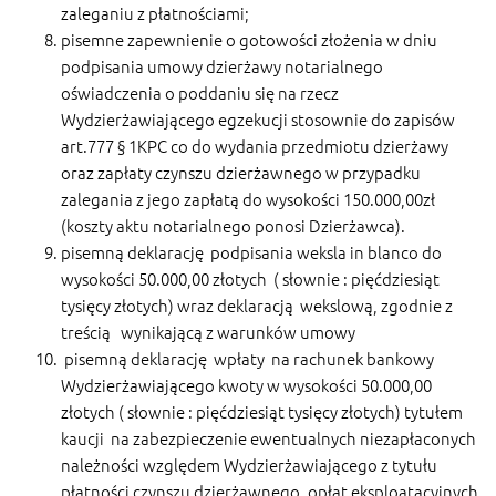
zaleganiu z płatnościami;
pisemne zapewnienie o gotowości złożenia w dniu
podpisania umowy dzierżawy notarialnego
oświadczenia o poddaniu się na rzecz
Wydzierżawiającego egzekucji stosownie do zapisów
art.777 § 1KPC co do wydania przedmiotu dzierżawy
oraz zapłaty czynszu dzierżawnego w przypadku
zalegania z jego zapłatą do wysokości 150.000,00zł
(koszty aktu notarialnego ponosi Dzierżawca).
pisemną deklarację podpisania weksla in blanco do
wysokości 50.000,00 złotych ( słownie : pięćdziesiąt
tysięcy złotych) wraz deklaracją wekslową, zgodnie z
treścią wynikającą z warunków umowy
pisemną deklarację wpłaty na rachunek bankowy
Wydzierżawiającego kwoty w wysokości 50.000,00
złotych ( słownie : pięćdziesiąt tysięcy złotych) tytułem
kaucji na zabezpieczenie ewentualnych niezapłaconych
należności względem Wydzierżawiającego z tytułu
płatności czynszu dzierżawnego, opłat eksploatacyjnych