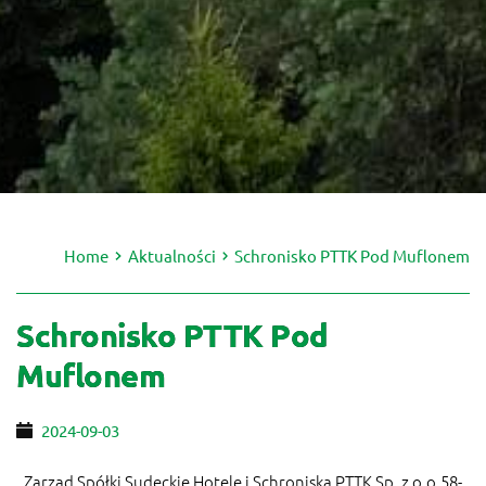
Home
Aktualności
Schronisko PTTK Pod Muflonem
Schronisko PTTK Pod
Muflonem
2024-09-03
Zarząd Spółki Sudeckie Hotele i Schroniska PTTK Sp. z o.o.58-