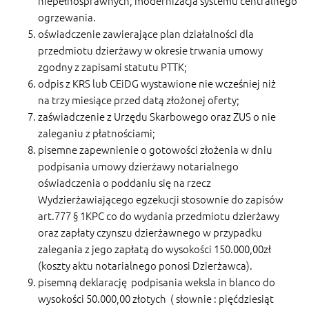
niepełnosprawnych, modernizacja systemu centralnego
ogrzewania.
oświadczenie zawierające plan działalności dla
przedmiotu dzierżawy w okresie trwania umowy
zgodny z zapisami statutu PTTK;
odpis z KRS lub CEiDG wystawione nie wcześniej niż
na trzy miesiące przed datą złożonej oferty;
zaświadczenie z Urzędu Skarbowego oraz ZUS o nie
zaleganiu z płatnościami;
pisemne zapewnienie o gotowości złożenia w dniu
podpisania umowy dzierżawy notarialnego
oświadczenia o poddaniu się na rzecz
Wydzierżawiającego egzekucji stosownie do zapisów
art.777 § 1KPC co do wydania przedmiotu dzierżawy
oraz zapłaty czynszu dzierżawnego w przypadku
zalegania z jego zapłatą do wysokości 150.000,00zł
(koszty aktu notarialnego ponosi Dzierżawca).
pisemną deklarację podpisania weksla in blanco do
wysokości 50.000,00 złotych ( słownie : pięćdziesiąt