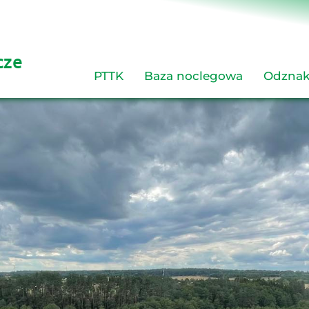
cze 
PTTK
Baza noclegowa
Odznak