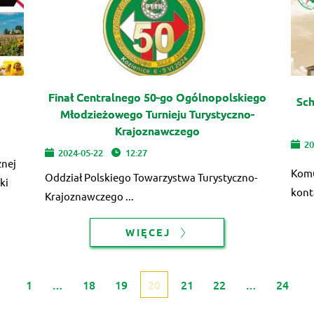
Finał Centralnego 50-go Ogólnopolskiego
Sch
Młodzieżowego Turnieju Turystyczno-
Krajoznawczego
20
2024-05-22
12:27
znej
Komu
Oddział Polskiego Towarzystwa Turystyczno-
ki
kont
Krajoznawczego ...
WIĘCEJ
1
…
18
19
20
21
22
…
24