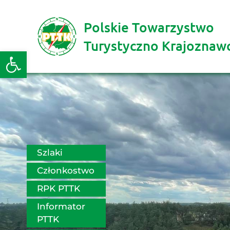
Polskie Towarzystwo
Turystyczno Krajoznaw
Otwórz pasek narzędzi
Szlaki
Członkostwo
RPK PTTK
Informator 
PTTK