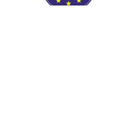
XXII edycja konkursu Nagroda Przyjaznego
Brzegu
2025-11-28
11:11
Konkurs tradycyjnie organizowany jest ...
WIĘCEJ
1
2
3
4
5
…
24
© copyright 2024 PTTK Zarząd Główny 