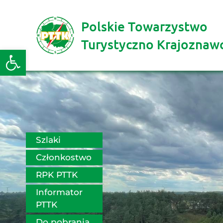
Polskie Towarzystwo
Turystyczno Krajoznaw
Otwórz pasek narzędzi
Szlaki
Członkostwo
RPK PTTK
Informator 
PTTK
Do pobrania