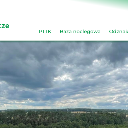
cze 
PTTK
Baza noclegowa
Odznak