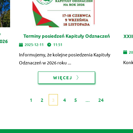
y
Terminy posiedzeń Kapituły Odznaczeń
XXII
2026
2025-12-11
11:51
20
Informujemy, że kolejne posiedzenia Kapituły
Konk
Odznaczeń w 2026 roku ...
WIĘCEJ
1
2
3
4
5
…
24