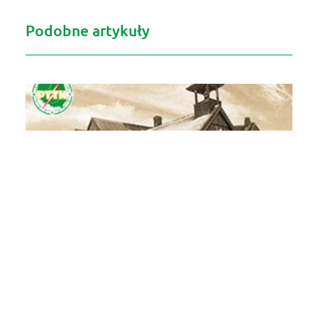
Podobne artykuły
Schronisko PTTK Samotnia – aktualizacja
kontaktu
2024-05-21
15:00
Komunikat w sprawie aktualnych danych kontaktowych
[…]