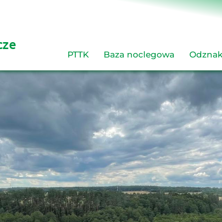
cze 
PTTK
Baza noclegowa
Odznak