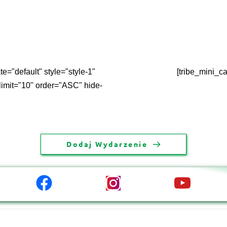
e="default" style="style-1"
[tribe_mini_c
 limit="10" order="ASC" hide-
Dodaj Wydarzenie