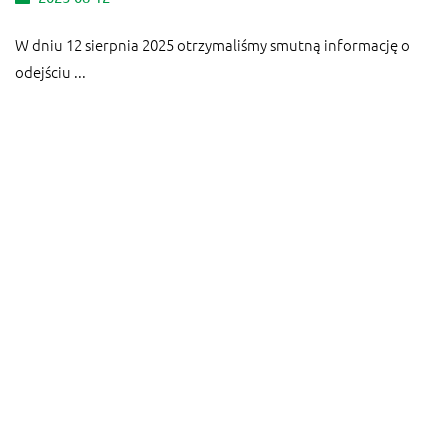
W dniu 12 sierpnia 2025 otrzymaliśmy smutną informację o
odejściu ...
Biuro ZG dziś zamknięte.
2025-07-28
Z powodu awarii wodociągów w dniu dzisiejszym ...
Zmarła Danuta Borkowska
2025-07-24
Koleżanka Danuta urodziła się w Mińsku Mazowieckim ...