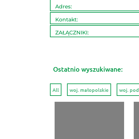
Adres:
Pocztowa 167
Kontakt:
58-580 Szklarska Poręba
link
ZAŁĄCZNIKI:
woj. dolnośląskie
Ostatnio wyszukiwane:
All
woj. małopolskie
woj. pod