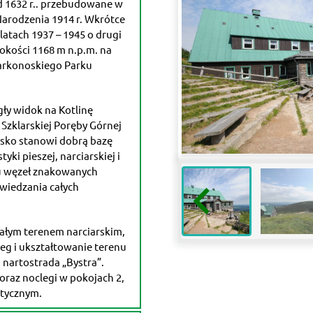
zed 1632 r.. przebudowane w
Narodzenia 1914 r. Wkrótce
atach 1937 – 1945 o drugi
okości 1168 m n.p.m. na
Karkonoskiego Parku
gły widok na Kotlinę
e Szklarskiej Poręby Górnej
nisko stanowi dobrą bazę
ki pieszej, narciarskiej i
ku węzeł znakowanych
wiedzania całych
ałym terenem narciarskim,
ieg i ukształtowanie terenu
 nartostrada „Bystra”.
oraz noclegi w pokojach 2,
stycznym.