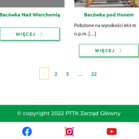
Bacówka Nad Wierchomlą
Bacówka pod Honem
Położone na wysokości 663 m
n.p.m. […]
WIĘCEJ
WIĘCEJ
1
2
3
…
22
© copyright 2022 PTTK Zarząd Główny 