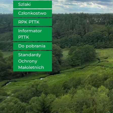
Szlaki
Członkostwo
RPK PTTK
Informator 
PTTK
Do pobrania
Standardy 
Ochrony 
Małoletnich