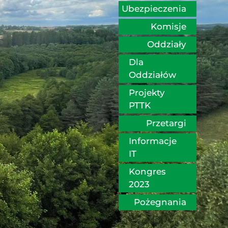
Ubezpieczenia
Komisje
Oddziały
Dla 
Oddziałów
Projekty 
PTTK
Przetargi
Informacje 
IT
Kongres 
2023
Pożegnania