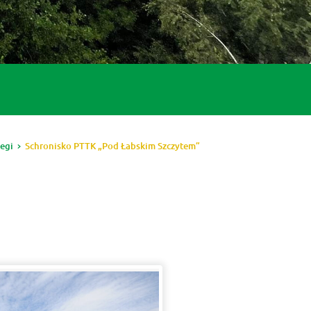
egi
Schronisko PTTK „Pod Łabskim Szczytem”