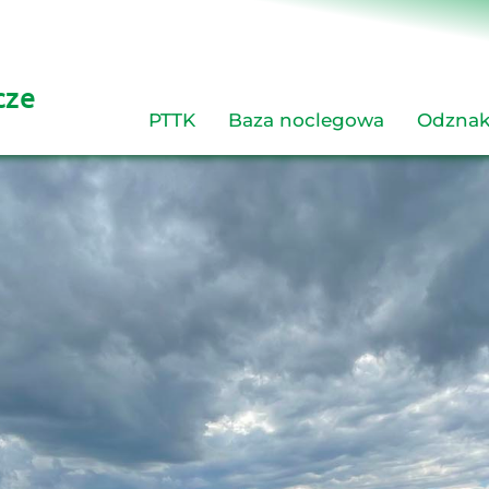
cze 
PTTK
Baza noclegowa
Odznak