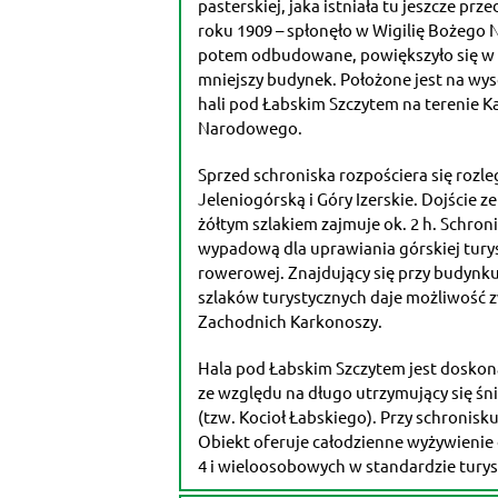
pasterskiej, jaka istniała tu jeszcze pr
roku 1909 – spłonęło w Wigilię Bożego 
potem odbudowane, powiększyło się w l
mniejszy budynek. Położone jest na wys
hali pod Łabskim Szczytem na terenie 
Narodowego.
Sprzed schroniska rozpościera się rozle
Jeleniogórską i Góry Izerskie. Dojście z
żółtym szlakiem zajmuje ok. 2 h. Schro
wypadową dla uprawiania górskiej turysty
rowerowej. Znajdujący się przy budyn
szlaków turystycznych daje możliwość z
Zachodnich Karkonoszy.
Hala pod Łabskim Szczytem jest doskon
ze względu na długo utrzymujący się śn
(tzw. Kocioł Łabskiego). Przy schronisku
Obiekt oferuje całodzienne wyżywienie 
4 i wieloosobowych w standardzie tury