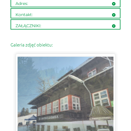
Adres:
Mieroszów
Kontakt:
58-350 Rybnica Leśna
link
ZAŁĄCZNIKI:
woj. dolnośląskie
Galeria zdjęć obiektu: