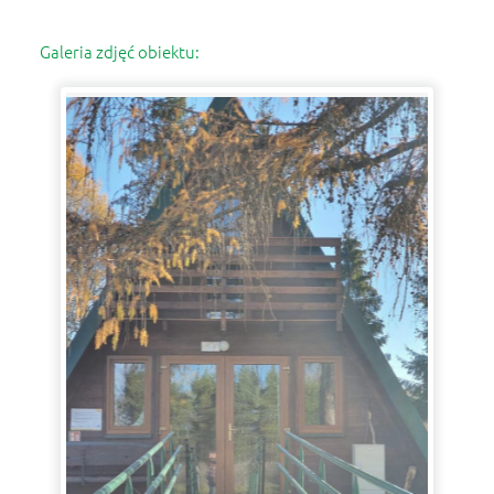
woj. podkarpackie
+48 737 507 500
kontakt@pttkwetlina.pl
Galeria zdjęć obiektu:
link