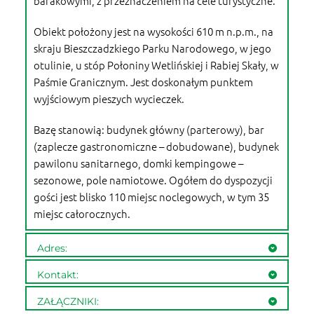
barakowymi, z przeznaczeniem na cele turystyczne.
Obiekt położony jest na wysokości 610 m n.p.m., na
skraju Bieszczadzkiego Parku Narodowego, w jego
otulinie, u stóp Połoniny Wetlińskiej i Rabiej Skały, w
Paśmie Granicznym. Jest doskonałym punktem
wyjściowym pieszych wycieczek.
Bazę stanowią: budynek główny (parterowy), bar
(zaplecze gastronomiczne – dobudowane), budynek
pawilonu sanitarnego, domki kempingowe –
sezonowe, pole namiotowe. Ogółem do dyspozycji
gości jest blisko 110 miejsc noclegowych, w tym 35
miejsc całorocznych.
Adres:
Wetlina 15
Kontakt:
38-608 Cisna
+48 13 468 46 15
ZAŁĄCZNIKI: