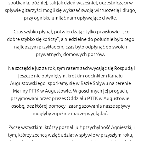
spotkania, później, tak jak dzień wcześniej, uczestniczący w
spływie gitarzyści mogli się wykazać swoją wirtuozerią i długo,
przy ognisku umilać nam upływające chwile.
Czas szybko płynął, potwierdzając tylko przysłowie –„co
dobre szybko się kończy”, a niedzielne do południe było tego
najlepszym przykładem, czas było odpłynąć do swoich
prywatnych, domowych portów.
Na szczęście już za rok, tym razem zachwycając się Rospudą i
jeszcze nie opłyniętym, krótkim odcinkiem Kanału
Augustowskiego, spotkamy się w Bazie Spływu na terenie
Mariny PTTK w Augustowie. W gościnnych jej progach,
przyjmowani przez prezes Oddziału PTTK w Augustowie,
osobę, bez której pomocy i zaangażowania nasze spływy
mogłyby zupełnie inaczej wyglądać.
Życzę wszystkim, którzy poznali już przychylność Agnieszki, i
tym, którzy zechcą wziąć udział w spływie w przyszłym roku,