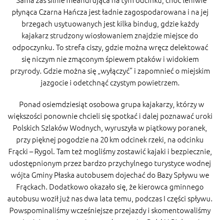
płynąca Czarna Hańcza jest ładnie zagospodarowana i na jej
brzegach usytuowanych jest kilka bindug, gdzie każdy
kajakarz strudzony wiosłowaniem znajdzie miejsce do
odpoczynku. To strefa ciszy, gdzie można wręcz delektować
się niczym nie zmąconym śpiewem ptaków i widokiem
przyrody. Gdzie można się „wyłączyć” i zapomnieć o miejskim
jazgocie i odetchnąć czystym powietrzem.
Ponad osiemdziesiąt osobowa grupa kajakarzy, którzy w
większości ponownie chcieli się spotkać i dalej poznawać uroki
Polskich Szlaków Wodnych, wyruszyła w piątkowy poranek,
przy pięknej pogodzie na 20 km odcinek rzeki, na odcinku
Frącki – Rygol. Tam też mogliśmy zostawić kajaki i bezpiecznie,
udostępnionym przez bardzo przychylnego turystyce wodnej
wójta Gminy Płaska autobusem dojechać do Bazy Spływu we
Frąckach. Dodatkowo okazało się, że kierowca gminnego
autobusu woził już nas dwa lata temu, podczas I części spływu.
Powspominaliśmy wcześniejsze przejazdy i skomentowaliśmy