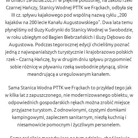
Czarnej Hańczy, Stanicy Wodnej PTTK we Frąckach, odbyła się
III cz. spływu kajakowego pod wspólną nazwą cyklu „200
kajaków na 200 lecie Kanału Augustowskiego”. Dwa lata temu
płynęliśmy od śluzy Kudrynki do Stanicy Wodnej w Swobodzie,
w roku ubiegłym od Bagien Biebrzańskich i śluzy Dębowo do
Augustowa. Podczas tegorocznej edycji chcieliśmy poznać
jedną z najwspanialszych turystycznie i krajobrazowo polskich
rzek – Czarną Hańczę, by w drugim dniu spływu przypomnieć
sobie różnicę w pływaniu rzeką swobodnie płynącą, silnie
meandrującą a uregulowanym kanałem.
Sama Stanica Wodna PTTK we Frąckach to przykład tego jak
w kilka lat z zapuszczonego, nie modernizowanego obiektu, w
odpowiednich gospodarskich rękach można zrobić miejsce
przyjazne turystom. Z odnowionymi, czystymi domkami
kampingowymi, zapleczem sanitarnym, niezłą kuchnią i
niesamowicie pomocnym i życzliwym personelem.
Sama zaś silnie meandrująca na tym odcinku, choć leniwie