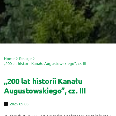
Home
Relacje
„200 lat historii Kanału Augustowskiego”, cz. III
„200 lat historii Kanału
Augustowskiego”, cz. III
2025-09-05
W dniach 28-30.08.2025 r w pięknie położonej, na zakolu rzeki