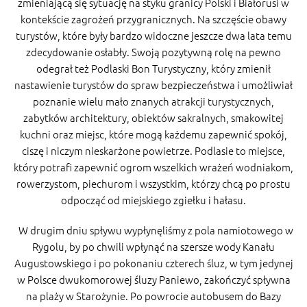
zmieniającą się sytuację na styku granicy Polski i Białorusi w
kontekście zagrożeń przygranicznych. Na szczęście obawy
turystów, które były bardzo widoczne jeszcze dwa lata temu
zdecydowanie osłabły. Swoją pozytywną rolę na pewno
odegrał też Podlaski Bon Turystyczny, który zmienił
nastawienie turystów do spraw bezpieczeństwa i umożliwiał
poznanie wielu mało znanych atrakcji turystycznych,
zabytków architektury, obiektów sakralnych, smakowitej
kuchni oraz miejsc, które mogą każdemu zapewnić spokój,
ciszę i niczym nieskarżone powietrze. Podlasie to miejsce,
który potrafi zapewnić ogrom wszelkich wrażeń wodniakom,
rowerzystom, piechurom i wszystkim, którzy chcą po prostu
odpocząć od miejskiego zgiełku i hałasu.
W drugim dniu spływu wypłynęliśmy z pola namiotowego w
Rygolu, by po chwili wpłynąć na szersze wody Kanału
Augustowskiego i po pokonaniu czterech śluz, w tym jedynej
w Polsce dwukomorowej śluzy Paniewo, zakończyć spływna
na plaży w Starożynie. Po powrocie autobusem do Bazy