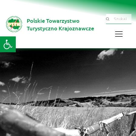
Polskie Towarzystwo
Szukaj .......
Turystyczno Krajoznawcze 
Otwórz pasek narzędzi