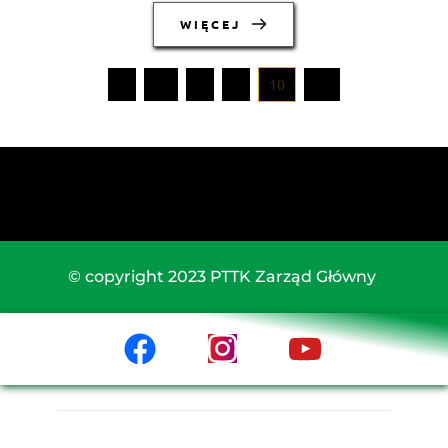
WIĘCEJ
1
…
8
9
10
11
© copyright 2023 PTTK Zarząd Główny 