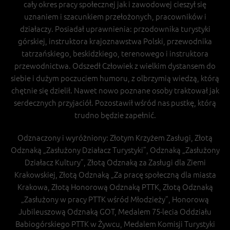
cały okres pracy społecznej jak i zawodowej cieszył się
uznaniem i szacunkiem przełożonych, pracowników i
działaczy. Posiadał uprawnienia: przodownika turystyki
górskiej, instruktora krajoznawstwa Polski, przewodnika
tatrzańskiego, beskidzkiego, terenowego i instruktora
przewodnictwa. Odszedł Człowiek z wielkim dystansem do
siebie i dużym poczuciem humoru, z olbrzymią wiedzą, którą
chętnie się dzielił. Nawet nowo poznane osoby traktował jak
serdecznych przyjaciół. Pozostawił wśród nas pustkę, którą
trudno będzie zapełnić.
Odznaczony i wyróżniony: Złotym Krzyżem Zasługi, Złotą
Odznaką „Zasłużony Działacz Turystyki”, Odznaką „Zasłużony
Działacz Kultury”, Złotą Odznaką za Zasługi dla Ziemi
Krakowskiej, Złotą Odznaką „Za pracę społeczną dla miasta
Krakowa, Złotą Honorową Odznaką PTTK, Złotą Odznaką
„Zasłużony w pracy PTTK wśród Młodzieży”, Honorową
Jubileuszową Odznaką GOT, Medalem 75-lecia Oddziału
Babiogórskiego PTTK w Żywcu, Medalem Komisji Turystyki