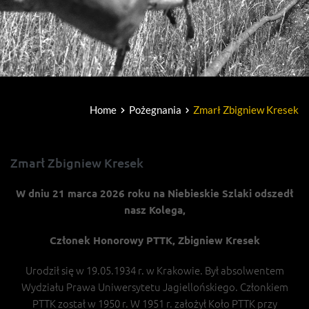
Home
Pożegnania
Zmarł Zbigniew Kresek
Zmarł Zbigniew Kresek
W dniu 21 marca 2026 roku na Niebieskie Szlaki odszedł
nasz Kolega,
Członek Honorowy PTTK, Zbigniew Kresek
Urodził się w 19.05.1934 r. w Krakowie. Był absolwentem
Wydziału Prawa Uniwersytetu Jagiellońskiego. Członkiem
PTTK został w 1950 r. W 1951 r. założył Koło PTTK przy