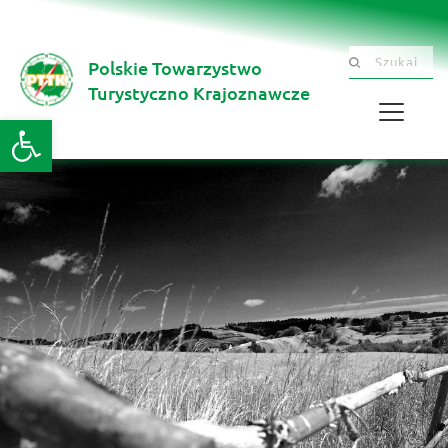
Polskie Towarzystwo
Szukaj .......
Turystyczno Krajoznawcze 
Otwórz pasek narzędzi