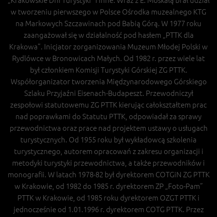
w tworzeniu pierwszego w Polsce Ośrodka muzealnego KTG
na Markowych Szczawinach pod Babią Górą. W 1977 roku
zaangażował się w działalność pod hasłem „PTTK dla
Krakowa”. Inicjator zorganizowania Muzeum Młodej Polski w
Rydlówce w Bronowicach Małych. Od 1982 r. przez wiele lat
był członkiem Komisji Turystyki Górskiej ZG PTTK.
Współorganizator tworzenia Międzynarodowego Górskiego
Szlaku Przyjaźni Eisenach-Budapeszt. Przewodniczył
zespołowi statutowemu ZG PTTK kierując całokształtem prac
nad poprawkami do Statutu PTTK, odpowiadał za sprawy
przewodnictwa oraz prace nad projektem ustawy o usługach
turystycznych. Od 1955 roku był wykładowcą szkolenia
turystycznego, autorem opracowań z zakresu organizacji i
metodyki turystyki przewodnictwa, a także przewodników i
monografii. W latach 1978-82 był dyrektorem COTGiN ZG PTTK
w Krakowie, od 1982 do 1985 r. dyrektorem ZP „Foto-Pam”
PTTK w Krakowie, od 1985 roku dyrektorem OZGT PTTK i
jednocześnie od 1.01.1996 r. dyrektorem COTG PTTK. Przez