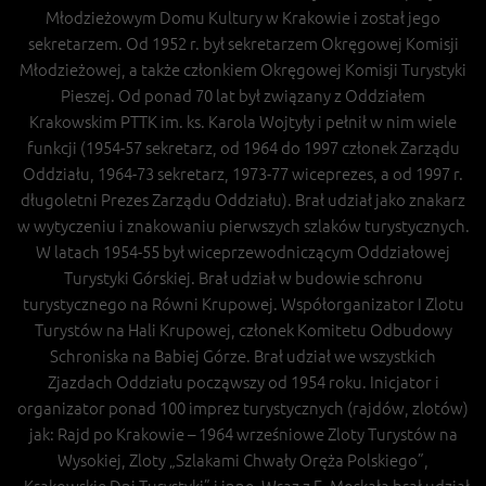
Młodzieżowym Domu Kultury w Krakowie i został jego
sekretarzem. Od 1952 r. był sekretarzem Okręgowej Komisji
Młodzieżowej, a także członkiem Okręgowej Komisji Turystyki
Pieszej. Od ponad 70 lat był związany z Oddziałem
Krakowskim PTTK im. ks. Karola Wojtyły i pełnił w nim wiele
funkcji (1954-57 sekretarz, od 1964 do 1997 członek Zarządu
Oddziału, 1964-73 sekretarz, 1973-77 wiceprezes, a od 1997 r.
długoletni Prezes Zarządu Oddziału). Brał udział jako znakarz
w wytyczeniu i znakowaniu pierwszych szlaków turystycznych.
W latach 1954-55 był wiceprzewodniczącym Oddziałowej
Turystyki Górskiej. Brał udział w budowie schronu
turystycznego na Równi Krupowej. Współorganizator I Zlotu
Turystów na Hali Krupowej, członek Komitetu Odbudowy
Schroniska na Babiej Górze. Brał udział we wszystkich
Zjazdach Oddziału począwszy od 1954 roku. Inicjator i
organizator ponad 100 imprez turystycznych (rajdów, zlotów)
jak: Rajd po Krakowie – 1964 wrześniowe Zloty Turystów na
Wysokiej, Zloty „Szlakami Chwały Oręża Polskiego”,
„Krakowskie Dni Turystyki” i inne. Wraz z E. Moskałą brał udział