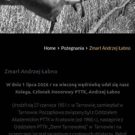
Home
Pożegnania
Zmarł Andrzej Łabno
Zmarł Andrzej Łabno
W dniu 1 lipca 2026 r na wieczną wędrówkę udał się nasz
Kolega, Członek Honorowy PTTK, Andrzej Łabno
Urodził się 27 czerwca 1951 r. w Tarnowie, zamieszkał w
Tarnowie. Początkowo związany był z Oddziałem
Akademickim PTTK w Krakowie (od 1966 r.), następnie z
Oddziałem PTTK „Ziemi Tarnowskiej” w Tarnowie i na
przestrzeni lat stał się jednym z czołowych działaczy. Pełnił