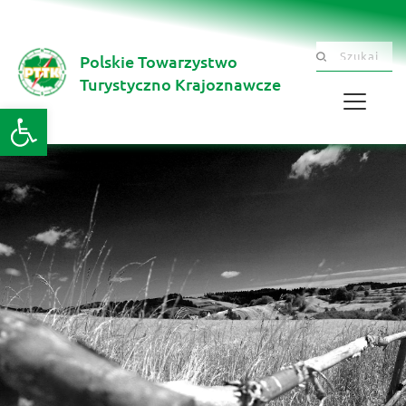
Polskie Towarzystwo
Szukaj .......
Turystyczno Krajoznawcze 
Otwórz pasek narzędzi