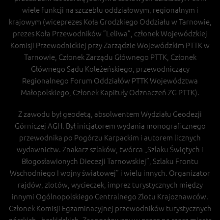
wiele funkcji na szczeblu oddziałowym, regionalnym i
krajowym (wiceprezes Koła Grodzkiego Oddziału w Tarnowie,
prezes Koła Przewodników ”Leliwa”, członek Wojewódzkiej
Komisji Przewodnickiej przy Zarządzie Wojewódzkim PTTK w
Tarnowie, Członek Zarządu Głównego PTTK, Członek
Głównego Sądu Koleżeńskiego, przewodniczący
Regionalnego Forum Oddziałów PTTK Województwa
Małopolskiego, Członek Kapituły Odznaczeń ZG PTTK).
Z zawodu był geodetą, absolwentem Wydziału Geodezji
Górniczej AGH. Był inicjatorem wydania monograficznego
przewodnika po Pogórzu Karpackim i autorem licznych
wydawnictw. Znakarz szlaków, twórca „Szlaku Świętych i
Błogosławionych Diecezji Tarnowskiej”, Szlaku Frontu
Wschodniego I wojny światowej” i wielu innych. Organizator
rajdów, zlotów, wycieczek, imprez turystycznych między
innymi Ogólnopolskiego Centralnego Zlotu Krajoznawców.
Członek Komisji Egzaminacyjnej przewodników turystycznych
górskich - beskidzkich. Zaangażowany w pracę na rzecz miasta