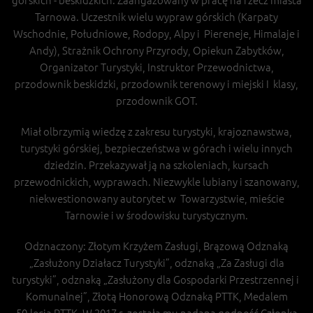
Tarnowa. Uczestnik wielu wypraw górskich (Karpaty
Wschodnie, Południowe, Rodopy, Alpy i Piereneje, Himalaje i
Andy), Strażnik Ochrony Przyrody, Opiekun Zabytków,
Organizator Turystyki, Instruktor Przewodnictwa,
przodownik beskidzki, przodownik terenowy i miejski I klasy,
przodownik GOT.
Miał olbrzymią wiedzę z zakresu turystyki, krajoznawstwa,
turystyki górskiej, bezpieczeństwa w górach i wielu innych
dziedzin. Przekazywał ją na szkoleniach, kursach
przewodnickich, wyprawach. Niezwykle lubiany i szanowany,
niekwestionowany autorytet w Towarzystwie, mieście
Tarnowie i w środowisku turystycznym.
Odznaczony: Złotym Krzyżem Zasługi, Brązową Odznaką
„Zasłużony Działacz Turystyki”, odznaką „Za Zasługi dla
turystyki”, odznaką „Zasłużony dla Gospodarki Przestrzennej i
Komunalnej”, Złotą Honorową Odznaką PTTK, Medalem
50.lecia PTTK. W 2017 r. została mu nadana godność Członka