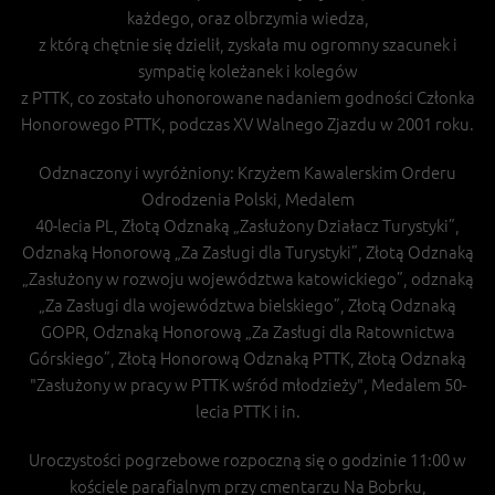
każdego, oraz olbrzymia wiedza,
z którą chętnie się dzielił, zyskała mu ogromny szacunek i
sympatię koleżanek i kolegów
z PTTK, co zostało uhonorowane nadaniem godności Członka
Honorowego PTTK, podczas XV Walnego Zjazdu w 2001 roku.
Odznaczony i wyróżniony: Krzyżem Kawalerskim Orderu
Odrodzenia Polski, Medalem
40-lecia PL, Złotą Odznaką „Zasłużony Działacz Turystyki”,
Odznaką Honorową „Za Zasługi dla Turystyki”, Złotą Odznaką
„Zasłużony w rozwoju województwa katowickiego”, odznaką
„Za Zasługi dla województwa bielskiego”, Złotą Odznaką
GOPR, Odznaką Honorową „Za Zasługi dla Ratownictwa
Górskiego”, Złotą Honorową Odznaką PTTK, Złotą Odznaką
"Zasłużony w pracy w PTTK wśród młodzieży", Medalem 50-
lecia PTTK i in.
Uroczystości pogrzebowe rozpoczną się o godzinie 11:00 w
kościele parafialnym przy cmentarzu Na Bobrku,