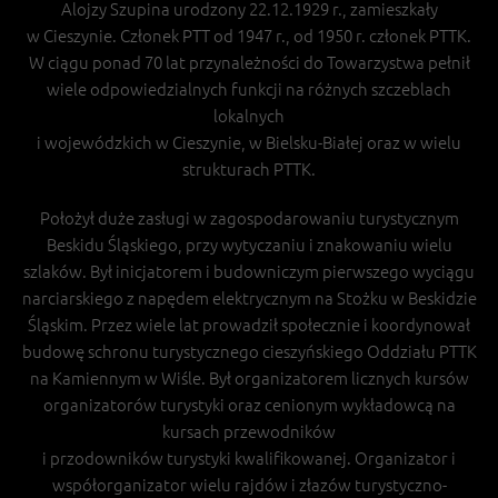
Alojzy Szupina urodzony 22.12.1929 r., zamieszkały
w Cieszynie. Członek PTT od 1947 r., od 1950 r. członek PTTK.
W ciągu ponad 70 lat przynależności do Towarzystwa pełnił
wiele odpowiedzialnych funkcji na różnych szczeblach
lokalnych
i wojewódzkich w Cieszynie, w Bielsku-Białej oraz w wielu
strukturach PTTK.
Położył duże zasługi w zagospodarowaniu turystycznym
Beskidu Śląskiego, przy wytyczaniu i znakowaniu wielu
szlaków. Był inicjatorem i budowniczym pierwszego wyciągu
narciarskiego z napędem elektrycznym na Stożku w Beskidzie
Śląskim. Przez wiele lat prowadził społecznie i koordynował
budowę schronu turystycznego cieszyńskiego Oddziału PTTK
na Kamiennym w Wiśle. Był organizatorem licznych kursów
organizatorów turystyki oraz cenionym wykładowcą na
kursach przewodników
i przodowników turystyki kwalifikowanej. Organizator i
współorganizator wielu rajdów i złazów turystyczno-