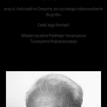
przy ul. Kościuszki w Cieszynie, po czy nastąpi odprowadzenie
do grobu.
Cześć Jego Pamięci!
Władze naczelne Polskiego Towarzystwa
Turystyczno-Krajoznawczego