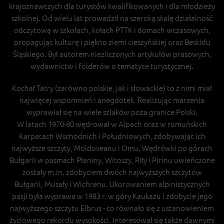
krajoznawczych dla turystów kwalifikowanych i dla młodzieży
szkolnej. Od wielu lat prowadził na szeroką skalę działalność
odczytową w szkołach, kołach PTTK i domach wczasowych,
propagując kulturę i piękno ziemi cieszyńskiej oraz Beskidu
Śląskiego. Był autorem niezliczonych artykułów prasowych,
wydawnictw i folderów o tematyce turystycznej.
Kochał Tatry (zarówno polskie, jak i słowackie) to z nimi miał
najwięcej wspomnień i anegdotek. Realizując marzenia
wyprawiał się na wiele szlaków poza granice Polski.
W latach 1970-80 wędrował w Alpach oraz w rumuńskich
Karpatach Wschodnich i Południowych, zdobywając ich
najwyższe szczyty, Moldoveanu i Omu. Wędrówki po górach
Bułgarii w pasmach Płaniny, Witoszy, Riły i Pirinu uwieńczone
zostały m.in. zdobyciem dwóch najwyższych szczytów
Bułgarii, Musały i Wichrenu. Ukorowaniem alpinistycznych
pasji była wyprawa w 1983 r. w góry Kaukazu i zdobycie jego
najwyższego szczytu Elbrus - co równało się z ustanowieniem
życiowego rekordu wysokości. Interesował się także dawnymi