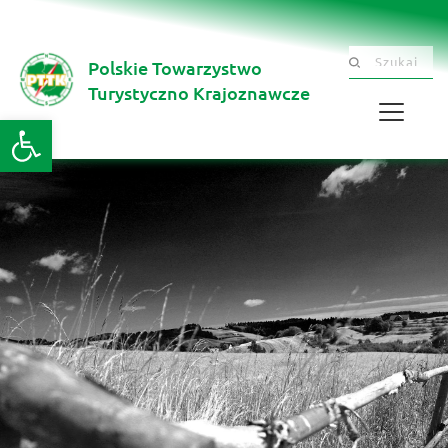
Polskie Towarzystwo
Szukaj .......
Turystyczno Krajoznawcze 
Otwórz pasek narzędzi