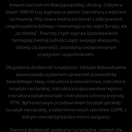
kresami wschodnimi Rzeczypospolitej, Ukrainą. Odbyte w
latach 1990-95 trzy wyprawy w pasmo Czarnohory z wejściem
na Howerlę i Pop Iwana można porównać z odkrywaniem
czegoś zupełnie dzikiego i nieznanego w tej części Europy, ale
„za miedzą”. Powroty z tych wypraw (pozostawienie
tamtejszej biednej ludności części swojego ekwipunku,
odzieży czy żywności), pozostaną niezapomnianym
przeżyciem i wspomnieniem.
Długoletnia działalność turystyczna i zdobyte doświadczenie
zaowocowały uzyskaniem uprawnień przewodnika
beskidzkiego I klasy, instruktora przewodnictwa, instruktora
turystyki narciarskiej, instruktora krajoznawstwa regionu,
instruktora kształcenia kadr i instruktora ochrony przyrody
PTTK. Był honorowym przodownikiem turystyki górskiej i
turystyki narciarskiej, a także honorowych członkiem GOPR, z
którym również był bardzo mocno związany.
Owocna działalność społeczna i turystyczna, uśmiech dla