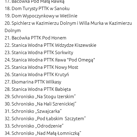
17. Bacówka Pod Małą Rawką
18. Dom Turysty PTTK w Sanoku
19. Dom Wypoczynkowy w Wetlinie
20. Spichlerz w Kazimierzu Dolnym i Willa Murka w Kazimierzu
Dolnym
21. Bacówka PTTK Pod Honem
22. Stanica Wodna PTTK Wdzydze Kiszewskie
23. Stanica Wodna PTTK Sorkwity
24. Stanica Wodna PTTK Iława "Pod Omegą"
25. Stanica Wodna PTTK Nowy Most
26. Stanica Wodna PTTK Krutyń
27. Ekomarina PTTK Wilkasy
28. Stanica Wodna PTTK Babięta
29. Schronisko „Na Stogu Izerskim”
30. Schronisko „Na Hali Szrenickiej”
31. Schronisko „Szwajcarka”
32. Schronisko „Pod Łabskim Szczytem”
33. Schronisko „Odrodzenie”
34. Schronisko „Nad Małą Łomniczką”