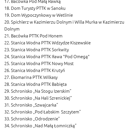
17. Bacówka Pod Małą Rawką
18. Dom Turysty PTTK w Sanoku
19. Dom Wypoczynkowy w Wetlinie
20. Spichlerz w Kazimierzu Dolnym i Willa Murka w Kazimierzu
Dolnym
21. Bacówka PTTK Pod Honem
22. Stanica Wodna PTTK Wdzydze Kiszewskie
23. Stanica Wodna PTTK Sorkwity
24. Stanica Wodna PTTK Iława "Pod Omegą"
25. Stanica Wodna PTTK Nowy Most
26. Stanica Wodna PTTK Krutyń
27. Ekomarina PTTK Wilkasy
28. Stanica Wodna PTTK Babięta
29. Schronisko „Na Stogu Izerskim”
30. Schronisko „Na Hali Szrenickiej”
31. Schronisko „Szwajcarka”
32. Schronisko „Pod Łabskim Szczytem”
33. Schronisko „Odrodzenie”
34. Schronisko „Nad Małą Łomniczką”