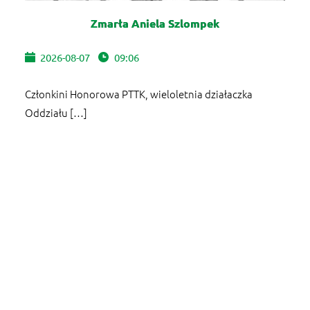
Zmarła Aniela Szlompek
2026-08-07
09:06
Członkini Honorowa PTTK, wieloletnia działaczka
Oddziału […]
WIĘCEJ
200 lat historii Kanału Augustowskiego -