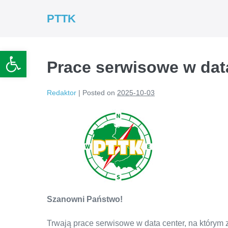
Skip
PTTK
to
content
Otwórz pasek narzędzi
Prace serwisowe w dat
Redaktor
|
Posted on
2025-10-03
Szanowni Państwo!
Trwają prace serwisowe w data center, na którym